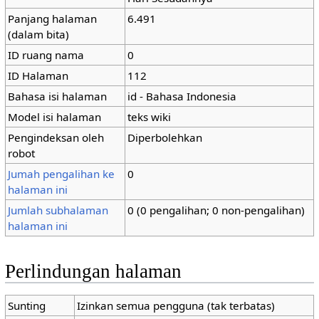
Panjang halaman
6.491
(dalam bita)
ID ruang nama
0
ID Halaman
112
Bahasa isi halaman
id - Bahasa Indonesia
Model isi halaman
teks wiki
Pengindeksan oleh
Diperbolehkan
robot
Jumah pengalihan ke
0
halaman ini
Jumlah subhalaman
0 (0 pengalihan; 0 non-pengalihan)
halaman ini
Perlindungan halaman
Sunting
Izinkan semua pengguna (tak terbatas)