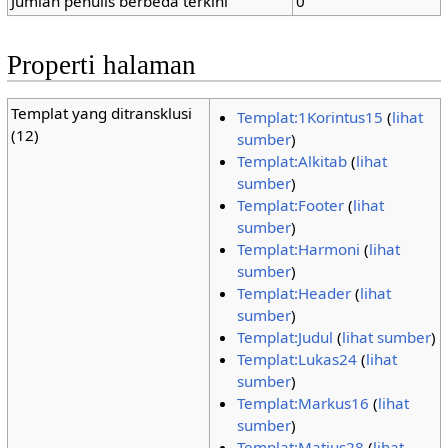
Jumlah penulis berbeda terkini
0
Properti halaman
Templat yang ditransklusi
Templat:1Korintus15
(
lihat
(12)
sumber
)
Templat:Alkitab
(
lihat
sumber
)
Templat:Footer
(
lihat
sumber
)
Templat:Harmoni
(
lihat
sumber
)
Templat:Header
(
lihat
sumber
)
Templat:Judul
(
lihat sumber
)
Templat:Lukas24
(
lihat
sumber
)
Templat:Markus16
(
lihat
sumber
)
Templat:Matius28
(
lihat