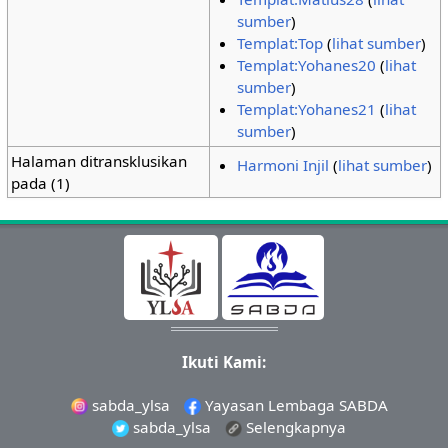
sumber
)
Templat:Top
(
lihat sumber
)
Templat:Yohanes20
(
lihat
sumber
)
Templat:Yohanes21
(
lihat
sumber
)
Halaman ditransklusikan
Harmoni Injil
(
lihat sumber
)
pada (1)
Ikuti Kami:
sabda_ylsa
Yayasan Lembaga SABDA
sabda_ylsa
Selengkapnya