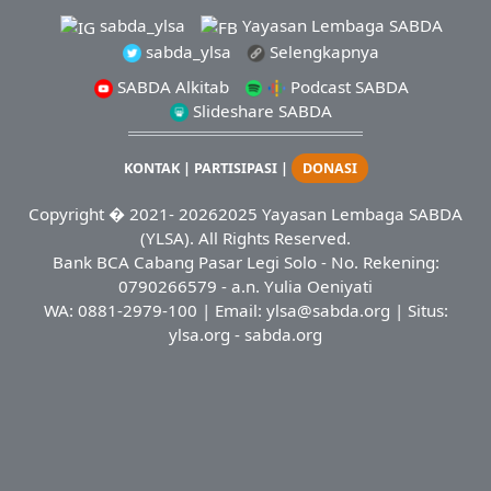
sabda_ylsa
Yayasan Lembaga SABDA
sabda_ylsa
Selengkapnya
SABDA Alkitab
Podcast SABDA
Slideshare SABDA
KONTAK
|
PARTISIPASI
|
DONASI
Copyright
� 2021-
20262025
Yayasan Lembaga SABDA
(YLSA).
All Rights Reserved.
Bank BCA Cabang Pasar Legi Solo - No. Rekening:
0790266579 - a.n. Yulia Oeniyati
WA:
0881-2979-100
| Email:
ylsa@sabda.org
| Situs:
ylsa.org
-
sabda.org