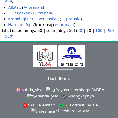
|
500
)
Alkitab
(
← pranala
)
TOP Paskah
(
← pranala
)
Kronologi Peristiwa Paskah
(
← pranala
)
Harmoni Injil
(tranklusi)
(
← pranala
)
Lihat (
sebelumnya 50
|
selanjutnya 50
) (
20
|
50
|
100
|
250
|
500
)
Ikuti Kami:
sabda_ylsa
Yayasan Lembaga SABDA
sabda_ylsa
Selengkapnya
SABDA Alkitab
Podcast SABDA
Slideshare SABDA